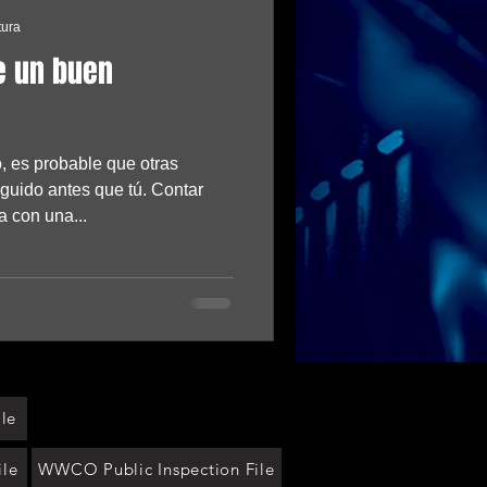
tura
e un buen
 es probable que otras
guido antes que tú. Contar
 con una...
le
ile
WWCO Public Inspection File