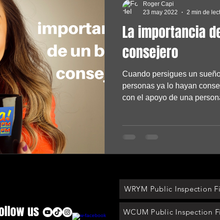
Roger Capi
23 may 2022
2 min de lec
La importancia d
consejero
Cuando persigues un sueño,
personas ya lo hayan conse
con el apoyo de una persona
WRYM Public Inspection Fi
ollow us
WCUM Public Inspection F