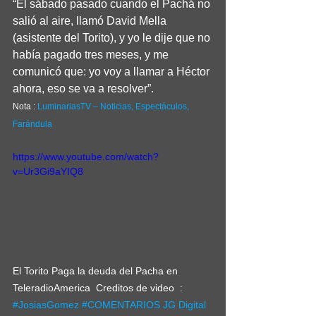
“El sábado pasado cuando el Pachá no 
salió al aire, llamó David Mella 
(asistente del Torito), y yo le dije que no 
había pagado tres meses, y me 
comunicó que: yo voy a llamar a Héctor 
ahora, eso se va a resolver”.
Nota : 
LuminariasTV – Noticias, Espectáculos, 
Farándula
https://www.youtube.com/watch?
v=Ur3Gi9aYIQ8
El Torito Paga la deuda del Pacha en 
TeleradioAmerica  Creditos de video  : 
#JosiasGomez
#COMENTARIOS
JG Digital 