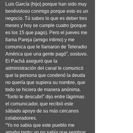
Luis García (hijo) porque han sido muy 
benévoloso conmigo porque esto es un 
negocio. Tú sabes lo que es deber tres 
meses y hoy se cumple cuatro (porque 
es los 15 que pago). Pero el jueves me 
llama Pareja (amigo intimo) y me 
comunica que le llamaron de Teleradio 
América que una gente pagó”, sostuvo.
El Pachá aseguró que la 
administración del canal le comunicó 
que la persona que condenó la deuda 
no quería que supiera su nombre, que 
todo se hiciera de manera anónima. 
“Torito te descubrí” dijo entre lágrimas 
el comunicador, que recibió este 
sábado apoyo de su más cercanos 
colaboradores.
“Yo no sabia que este pueblo me 
amaba tanto; yo no sabía que sembrar 