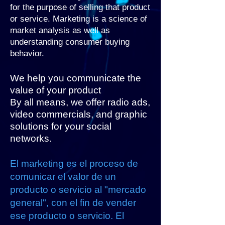
for the purpose of selling that product
or service. Marketing is a science of
market analysis as well as
understanding consumer buying
behavior.
We help you communicate the
value of your product
By all means, we offer radio ads,
video commercials, and graphic
solutions for your social
networks.
El marketing es el proceso de
comunicar el valor de un
producto o servicio al "mercado
general", con el fin de vender
ese producto o servicio. El