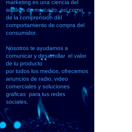
marketing es una ciencia del
análisis de mercado, así como
de la comprensión del
comportamiento de compra del
consumidor.
Nosotros te ayudamos a
comunicar y desarrollar el valor
de tu producto
por todos los medios, ofrecemos
anuncios de radio, video
comerciales y soluciones
graficas para tus redes
sociales.